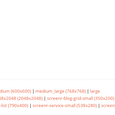
ium (600x600)
|
medium_large (768x768)
|
large
48x2048 (2048x2048)
|
screenr-blog-grid-small (350x200)
-list (790x400)
|
screenr-service-small (538x280)
|
screen