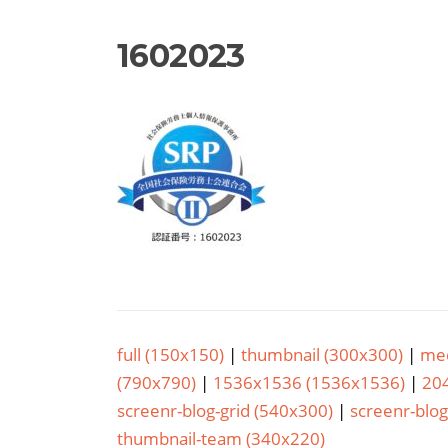
1602023
full (150x150)
|
thumbnail (300x300)
|
med
(790x790)
|
1536x1536 (1536x1536)
|
20
screenr-blog-grid (540x300)
|
screenr-blog
thumbnail-team (340x220)